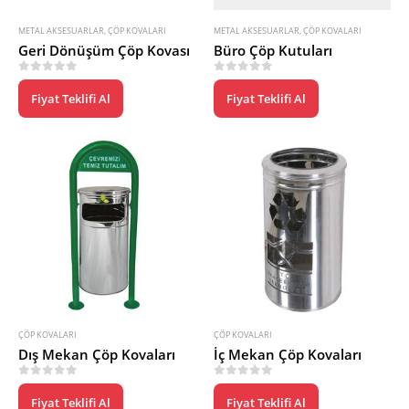
METAL AKSESUARLAR
,
ÇÖP KOVALARI
METAL AKSESUARLAR
,
ÇÖP KOVALARI
Geri Dönüşüm Çöp Kovası
Büro Çöp Kutuları
0
5 üzerinden
0
5 üzerinden
Fiyat Teklifi Al
Fiyat Teklifi Al
ÇÖP KOVALARI
ÇÖP KOVALARI
Dış Mekan Çöp Kovaları
İç Mekan Çöp Kovaları
0
5 üzerinden
0
5 üzerinden
Fiyat Teklifi Al
Fiyat Teklifi Al