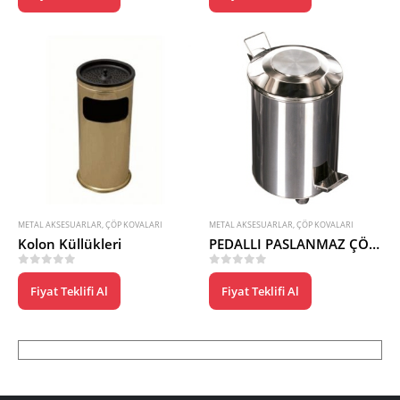
METAL AKSESUARLAR
,
ÇÖP KOVALARI
METAL AKSESUARLAR
,
ÇÖP KOVALARI
Kolon Küllükleri
PEDALLI PASLANMAZ ÇÖP KUTUSU
0
5 üzerinden
0
5 üzerinden
Fiyat Teklifi Al
Fiyat Teklifi Al