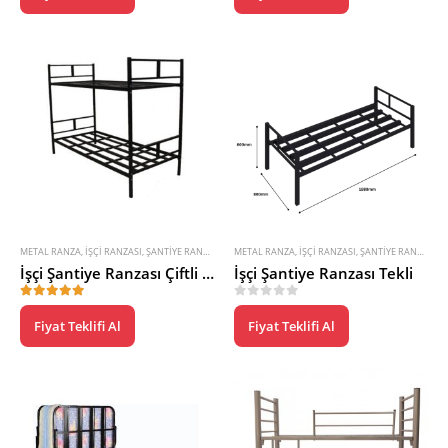
METAL RANZA
,
İŞÇI RANZASI
,
ŞANTIYE RANZASI
,
ŞANTIYE ÜRÜNLERI
METAL RANZA
,
İŞÇI RANZASI
,
ŞANTIYE RANZASI
,
Ş
İşçi Şantiye Ranzası Çiftli 90X190
İşçi Şantiye Ranzası Tekli
4.83
5 üzerinden
0
5 üzerinden
Fiyat Teklifi Al
Fiyat Teklifi Al