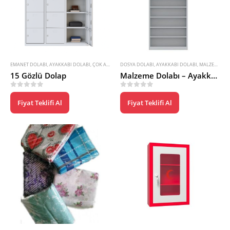
EMANET DOLABI
,
AYAKKABI DOLABI
,
ÇOK AMAÇLI DOLAP
DOSYA DOLABI
,
ÖĞRETMEN DOLABI
,
AYAKKABI DOLABI
,
OKUL SINIF DOLABI
,
MALZEME DOLABI
15 Gözlü Dolap
Malzeme Dolabı – Ayakkabı Dolabı Raflı Kapısız
0
5 üzerinden
0
5 üzerinden
Fiyat Teklifi Al
Fiyat Teklifi Al