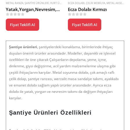
METAL RANZA
,
ŞANTIYE ÜRÜNLERI
,
YURT ÜRÜNLERI
ECZA DOLABI
,
ÇELIK MOBILYA
,
METAL AKSESUARLAR
Yatak,Yorgan,Nevresim,Yastık
Ecza Dolabı Kırmızı
0
5 üzerinden
0
5 üzerinden
Fiyat Teklifi Al
Fiyat Teklifi Al
Şantiye ürünleri
, şantiyelerdeki konaklama, birimlerinde ihtiyaç
duyulan önemli ürünler arasındadır. Modeller, dayanıklı ve işlevsel
özellikleri ile öne çıkarak Çalışanların depolama, yeme, içme,
dinlenme, giysi değiştirme, acil yardım malzemelerine ulaşma gibi
çeşitli ihtiyaçlarını karşılar. Metal soyunma dolabı, çok amaçlı raflı
çelik dolap, şantiye ranzası, werzalit masa sandalye takımı, ayakkabı
ve emanet dolabı sağlam yapılı ürünler arasındadır. Ayrıca ecza
dolabı ile yatak, yorgan ve nevresim takımı da değişen ihtiyaçları
karşılar.
Şantiye Ürünleri Özellikleri