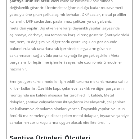
Şantiye ürünleri özellikleri
kalite ve işlevsellik bakımından
değişkenlik gösterir. Üretimde; sağlam olduğu kadar mukavemetli
yapısıyla öne çıkan çelik alaşımlı levhalar, DKP saclar, metal profiller
kullanılır. DKP saclardan, paslanmaz çelikten ya da galvanizli
metalden yapılır. Dış etkenlere karşı dayanıklı yapıları sayesinde
aşınmaya, darbeye, sıvı temasına karşı direnç gösterir. Şantiyelerdeki
toz, nem, ısı değişimi ve diğer zorlu çevre koşulları göz önünde
bulundurularak tasarlanarak içerisindeki eşyaların güvenle
saklanmasını sağlar. Sıkı punta kaynağı ile gerçekleştirilen Metal
parçaların birleştirilme işlemleri sayesinde uzun ömürlü modeller
hazırlanır.
Emniyet gerektiren modeller için etkili koruma mekanizmasına sahip
kilitler kullanılır. Özellikle kapı, çekmece, askılık ve diğer parçaların
montajında ise kaliteli aksesuarlar tercih edilir. kaliteli, Metal
dolaplar, şantiye çalışanlarının ihtiyaçlarını karşılayarak, çalışanlara
ait kullanım ve depolama alanları yaratır. Dayanıklı yapıları ve uzun
ömürlü malzemeleriyle dikkat çeken metal dolaplar, inşaat ve şantiye
sahalarının zorlu koşullarına uygun olacak nitelikte üretilir.
Şantiye Ürünleri Ölçüleri