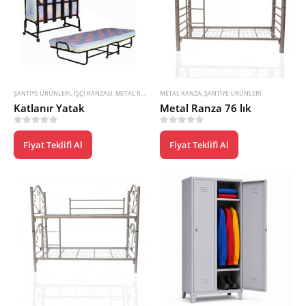
ŞANTIYE ÜRÜNLERI
,
İŞÇI RANZASI
,
METAL RANZA
,
ŞANTIYE RANZASI
METAL RANZA
,
ŞANTIYE ÜRÜNLERI
Katlanır Yatak
Metal Ranza 76 lık
0
5 üzerinden
0
5 üzerinden
Fiyat Teklifi Al
Fiyat Teklifi Al