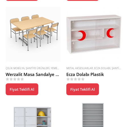
ÇELIK MOBILYA
,
ŞANTIYE ÜRÜNLERI
,
YEMEKHANE WERZALIT MASA SANDALYE
METAL AKSESUARLAR
,
ECZA DOLABI
,
YURT ÜRÜNLERI
,
ŞANTIYE ÜRÜNLERI
Werzalit Masa Sandalye Takımı T Ayaklı
Ecza Dolabı Plastik
0
5 üzerinden
0
5 üzerinden
Fiyat Teklifi Al
Fiyat Teklifi Al