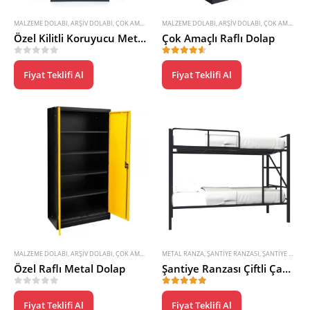
MALZEME DOLABI
,
ARŞIV DOLABI
,
ÇOK AMAÇLI DOLAP
MALZEME DOLABI
,
DOSYA DOLABI
,
ARŞIV DOLABI
,
ŞANTIYE ÜRÜNLERI
,
ÇOK AMAÇLI DOLAP
,
TAKIM 
Özel Kilitli Koruyucu Metal Dolap
Çok Amaçlı Raflı Dolap
0
5 üzerinden
4.50
5 üzerinden
Fiyat Teklifi Al
Fiyat Teklifi Al
MALZEME DOLABI
,
ARŞIV DOLABI
,
ÇOK AMAÇLI DOLAP
METAL RANZA
,
DOSYA DOLABI
,
ŞANTIYE RANZASI
,
ŞANTIYE ÜRÜNLERI
,
ŞANTIYE ÜRÜNLERI
,
TAKIM 
Özel Raflı Metal Dolap
Şantiye Ranzası Çiftli Çapraz Baslıklı
0
5 üzerinden
5.00
5 üzerinden
Fiyat Teklifi Al
Fiyat Teklifi Al