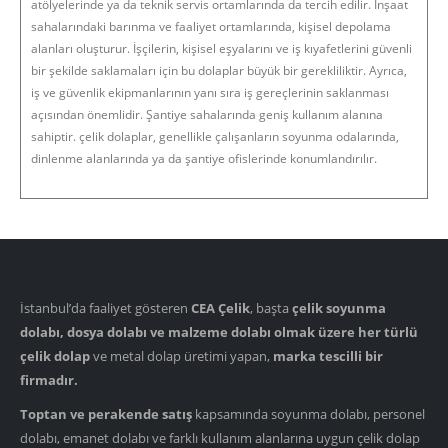
atölyelerinde ya da teknik servis ortamlarında da tercih edilir. İnşaat
sahalarındaki barınma ve faaliyet ortamlarında, kişisel depolama
alanları oluşturur. İşçilerin, kişisel eşyalarını ve iş kıyafetlerini güvenli
bir şekilde saklamaları için bu dolaplar büyük bir gerekliliktir. Ayrıca,
iş ve güvenlik ekipmanlarının yanı sıra iş gereçlerinin saklanması
açısından önemlidir. Şantiye sahalarında geniş kullanım alanına
sahiptir. çelik dolaplar, genellikle çalışanların soyunma odalarında,
dinlenme alanlarında ya da şantiye ofislerinde konumlandırılır.
İstanbul’da faaliyet gösteren
CEA Çelik
, başta
çelik soyunma
dolabı, dosya dolabı ve malzeme dolabı olmak üzere her türlü
çelik dolap
ve metal dolap üretimi yapan,
marka tescilli bir
firmadır.
Toptan ve perakende satış
kapsamında soyunma dolabı, personel
dolabı, emanet dolabı ve farklı kullanım alanlarına uygun çelik dolap