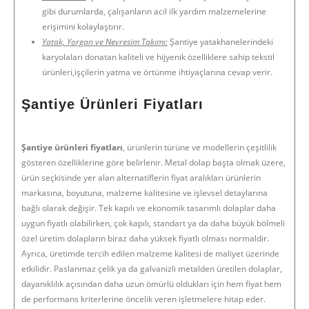
gibi durumlarda, çalışanların acil ilk yardım malzemelerine
erişimini kolaylaştırır.
Yatak, Yorgan ve Nevresim Takımı:
Şantiye yatakhanelerindeki
karyolaları donatan kaliteli ve hijyenik özelliklere sahip tekstil
ürünleri,işçilerin yatma ve örtünme ihtiyaçlarına cevap verir.
Şantiye Ürünleri Fiyatları
Şantiye ürünleri fiyatları
, ürünlerin türüne ve modellerin çeşitlilik
gösteren özelliklerine göre belirlenir. Metal dolap başta olmak üzere,
ürün seçkisinde yer alan alternatiflerin fiyat aralıkları ürünlerin
markasına, boyutuna, malzeme kalitesine ve işlevsel detaylarına
bağlı olarak değişir. Tek kapılı ve ekonomik tasarımlı dolaplar daha
uygun fiyatlı olabilirken, çok kapılı, standart ya da daha büyük bölmeli
özel üretim dolapların biraz daha yüksek fiyatlı olması normaldir.
Ayrıca, üretimde tercih edilen malzeme kalitesi de maliyet üzerinde
etkilidir. Paslanmaz çelik ya da galvanizli metalden üretilen dolaplar,
dayanıklılık açısından daha uzun ömürlü oldukları için hem fiyat hem
de performans kriterlerine öncelik veren işletmelere hitap eder.