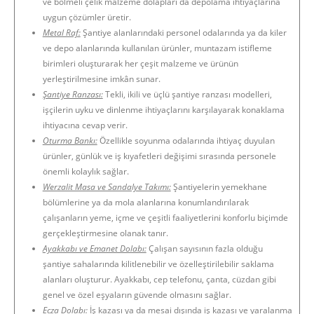
ve bölmeli çelik malzeme dolapları da depolama ihtiyaçlarına
uygun çözümler üretir.
Metal Raf:
Şantiye alanlarındaki personel odalarında ya da kiler
ve depo alanlarında kullanılan ürünler, muntazam istifleme
birimleri oluşturarak her çeşit malzeme ve ürünün
yerleştirilmesine imkân sunar.
Şantiye Ranzası:
Tekli, ikili ve üçlü şantiye ranzası modelleri,
işçilerin uyku ve dinlenme ihtiyaçlarını karşılayarak konaklama
ihtiyacına cevap verir.
Oturma Bankı:
Özellikle soyunma odalarında ihtiyaç duyulan
ürünler, günlük ve iş kıyafetleri değişimi sırasında personele
önemli kolaylık sağlar.
Werzalit Masa ve Sandalye Takımı:
Şantiyelerin yemekhane
bölümlerine ya da mola alanlarına konumlandırılarak
çalışanların yeme, içme ve çeşitli faaliyetlerini konforlu biçimde
gerçekleştirmesine olanak tanır.
Ayakkabı ve Emanet Dolabı:
Çalışan sayısının fazla olduğu
şantiye sahalarında kilitlenebilir ve özelleştirilebilir saklama
alanları oluşturur. Ayakkabı, cep telefonu, çanta, cüzdan gibi
genel ve özel eşyaların güvende olmasını sağlar.
Ecza Dolabı:
İş kazası ya da mesai dışında iş kazası ve yaralanma