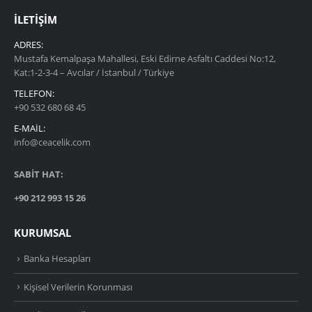
İLETIŞIM
ADRES:
Mustafa Kemalpaşa Mahallesi, Eski Edirne Asfaltı Caddesi No:12,
Kat:1-2-3-4 – Avcılar / İstanbul / Türkiye
TELEFON:
+90 532 680 68 45
E-MAIL:
info@ceacelik.com
SABİT HAT:
+90 212 993 15 26
KURUMSAL
Banka Hesapları
Kişisel Verilerin Korunması