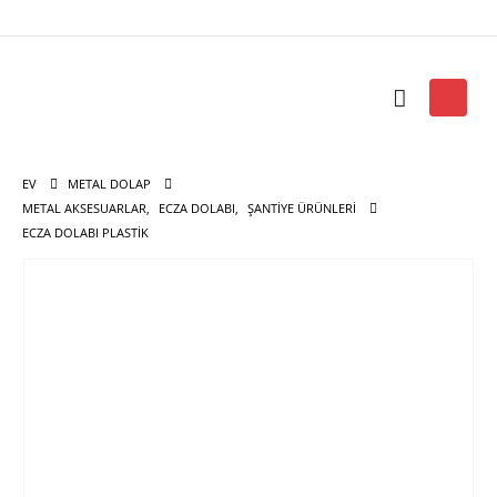
EV
METAL DOLAP
METAL AKSESUARLAR
,
ECZA DOLABI
,
ŞANTIYE ÜRÜNLERI
ECZA DOLABI PLASTIK