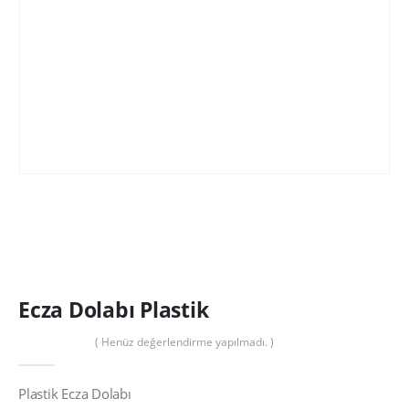
Ecza Dolabı Plastik
( Henüz değerlendirme yapılmadı. )
0
out of 5
Plastik Ecza Dolabı