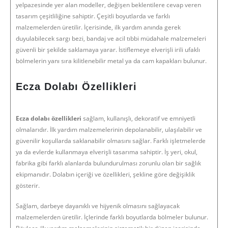
yelpazesinde yer alan modeller, değişen beklentilere cevap veren
tasarım çeşitliliğine sahiptir. Çeşitli boyutlarda ve farklı
malzemelerden üretilir. İçerisinde, ilk yardım anında gerek
duyulabilecek sargı bezi, bandaj ve acil tıbbi müdahale malzemeleri
güvenli bir şekilde saklamaya yarar. İstiflemeye elverişli irili ufaklı
bölmelerin yanı sıra kilitlenebilir metal ya da cam kapakları bulunur.
Ecza Dolabı Özellikleri
Ecza dolabı özellikleri
sağlam, kullanışlı, dekoratif ve emniyetli
olmalarıdır. İlk yardım malzemelerinin depolanabilir, ulaşılabilir ve
güvenilir koşullarda saklanabilir olmasını sağlar. Farklı işletmelerde
ya da evlerde kullanmaya elverişli tasarıma sahiptir. İş yeri, okul,
fabrika gibi farklı alanlarda bulundurulması zorunlu olan bir sağlık
ekipmanıdır. Dolabın içeriği ve özellikleri, şekline göre değişiklik
gösterir.
Sağlam, darbeye dayanıklı ve hijyenik olmasını sağlayacak
malzemelerden üretilir. İçlerinde farklı boyutlarda bölmeler bulunur.