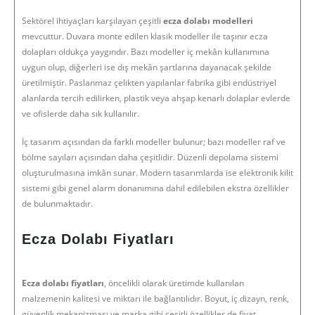
Sektörel ihtiyaçları karşılayan çeşitli
ecza dolabı
modelleri
mevcuttur. Duvara monte edilen klasik modeller ile taşınır ecza
dolapları oldukça yaygındır. Bazı modeller iç mekân kullanımına
uygun olup, diğerleri ise dış mekân şartlarına dayanacak şekilde
üretilmiştir. Paslanmaz çelikten yapılanlar fabrika gibi endüstriyel
alanlarda tercih edilirken, plastik veya ahşap kenarlı dolaplar evlerde
ve ofislerde daha sık kullanılır.
İç tasarım açısından da farklı modeller bulunur; bazı modeller raf ve
bölme sayıları açısından daha çeşitlidir. Düzenli depolama sistemi
oluşturulmasına imkân sunar. Modern tasarımlarda ise elektronik kilit
sistemi gibi genel alarm donanımına dahil edilebilen ekstra özellikler
de bulunmaktadır.
Ecza Dolabı Fiyatları
Ecza dolabı
fiyatları
, öncelikli olarak üretimde kullanılan
malzemenin kalitesi ve miktarı ile bağlantılıdır. Boyut, iç dizayn, renk,
güvenlik mekanizması ve marka gibi çeşitli özellikler de fiyat