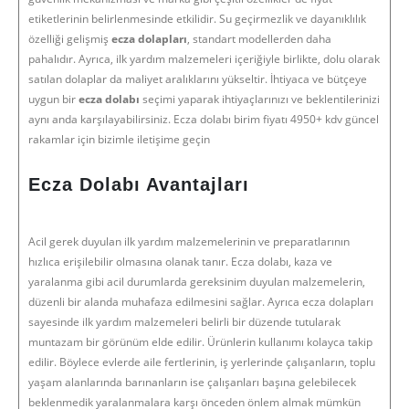
etiketlerinin belirlenmesinde etkilidir. Su geçirmezlik ve dayanıklılık
özelliği gelişmiş
ecza dolapları
, standart modellerden daha
pahalıdır. Ayrıca, ilk yardım malzemeleri içeriğiyle birlikte, dolu olarak
satılan dolaplar da maliyet aralıklarını yükseltir. İhtiyaca ve bütçeye
uygun bir
ecza dolabı
seçimi yaparak ihtiyaçlarınızı ve beklentilerinizi
aynı anda karşılayabilirsiniz. Ecza dolabı birim fiyatı 4950+ kdv güncel
rakamlar için bizimle iletişime geçin
Ecza Dolabı Avantajları
Acil gerek duyulan ilk yardım malzemelerinin ve preparatlarının
hızlıca erişilebilir olmasına olanak tanır. Ecza dolabı, kaza ve
yaralanma gibi acil durumlarda gereksinim duyulan malzemelerin,
düzenli bir alanda muhafaza edilmesini sağlar. Ayrıca ecza dolapları
sayesinde ilk yardım malzemeleri belirli bir düzende tutularak
muntazam bir görünüm elde edilir. Ürünlerin kullanımı kolayca takip
edilir. Böylece evlerde aile fertlerinin, iş yerlerinde çalışanların, toplu
yaşam alanlarında barınanların ise çalışanları başına gelebilecek
beklenmedik yaralanmalara karşı önceden önlem almak mümkün