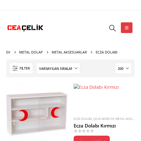
EV
METAL DOLAP
METAL AKSESUARLAR
ECZA DOLABI
FILTER
ECZA DOLABI
,
ÇELIK MOBILYA
,
METAL AKSESUARLAR
Ecza Dolabı Kırmızı
0
5 üzerinden