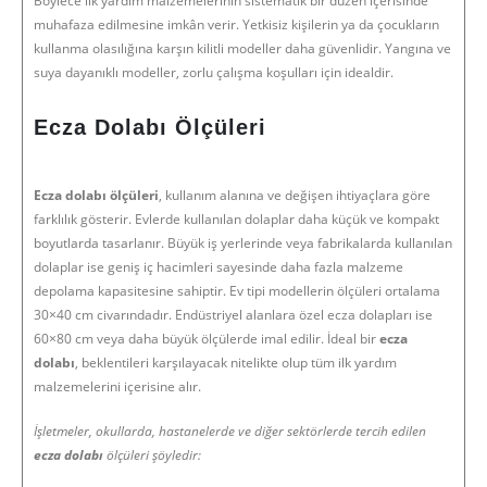
Böylece ilk yardım malzemelerinin sistematik bir düzen içerisinde
muhafaza edilmesine imkân verir. Yetkisiz kişilerin ya da çocukların
kullanma olasılığına karşın kilitli modeller daha güvenlidir. Yangına ve
suya dayanıklı modeller, zorlu çalışma koşulları için idealdir.
Ecza Dolabı Ölçüleri
Ecza dolabı
ölçüleri
, kullanım alanına ve değişen ihtiyaçlara göre
farklılık gösterir. Evlerde kullanılan dolaplar daha küçük ve kompakt
boyutlarda tasarlanır. Büyük iş yerlerinde veya fabrikalarda kullanılan
dolaplar ise geniş iç hacimleri sayesinde daha fazla malzeme
depolama kapasitesine sahiptir. Ev tipi modellerin ölçüleri ortalama
30×40 cm civarındadır. Endüstriyel alanlara özel ecza dolapları ise
60×80 cm veya daha büyük ölçülerde imal edilir. İdeal bir
ecza
dolabı
, beklentileri karşılayacak nitelikte olup tüm ilk yardım
malzemelerini içerisine alır.
İşletmeler, okullarda, hastanelerde ve diğer sektörlerde tercih edilen
ecza dolabı
ölçüleri şöyledir: