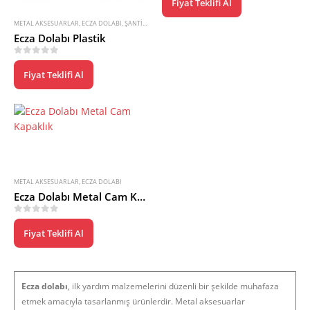
Fiyat Teklifi Al
METAL AKSESUARLAR
,
ECZA DOLABI
,
ŞANTIYE ÜRÜNLERI
Ecza Dolabı Plastik
0
5 üzerinden
Fiyat Teklifi Al
METAL AKSESUARLAR
,
ECZA DOLABI
Ecza Dolabı Metal Cam Kapaklık
0
5 üzerinden
Fiyat Teklifi Al
Ecza dolabı
, ilk yardım malzemelerini düzenli bir şekilde muhafaza
etmek amacıyla tasarlanmış ürünlerdir. Metal aksesuarlar