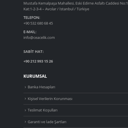
Mustafa Kemalpaşa Mahallesi, Eski Edirne Asfaltı Caddesi No:1
Kat:1-2-3-4 – Avcılar / İstanbul / Türkiye
TELEFON:
+90 532 680 68 45
E-MAIL:
info@ceacelik.com
SABİT HAT:
+90 212 993 15 26
KURUMSAL
Banka Hesapları
Kişisel Verilerin Korunması
Teslimat Koşulları
Garanti ve İade Şartları