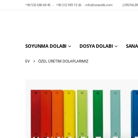
+90 532 680 68 45
-
+90 212 993 15 26
-
info@ceacelik.com
|
ÜRÜNLER
SOYUNMA DOLABI
DOSYA DOLABI
SANA
EV
ÖZEL ÜRETIM DOLAPLARIMIZ