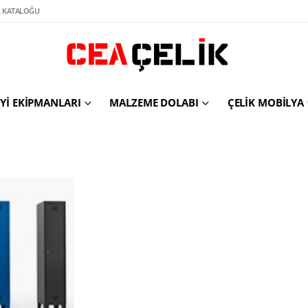
 KATALOĞU
YI EKIPMANLARI
MALZEME DOLABI
ÇELIK MOBILYA