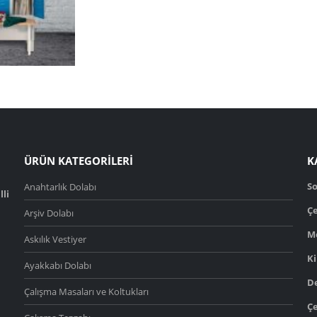
ÜRÜN KATEGORİLERİ
K
S
Anahtarlık Dolabı
lli
Çe
Arşiv Dolabı
M
Askılık Vestiyer
Ki
Ayakkabı Dolabı
D
Çalışma Masaları ve Koltukları
Çe