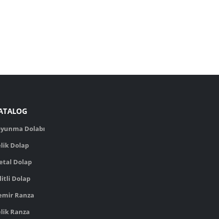
ATALOG
oyunma Dolabı
lik Dolap
etal Dolap
litli Dolap
emir Ranza
lik Ranza