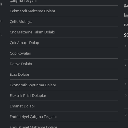
Çalışma Tezgahı
li
Şa
Çekmeceli Malzeme Dolabı
İş
ve
Çelik Mobilya
Pe
Cnc Malzeme Takım Dolabı
.
S
Çok Amaçlı Dolap
Çöp Kovaları
Dosya Dolabı
Ecza Dolabı
Ekonomik Soyunma Dolabı
Elektrik Prizli Dolaplar
Emanet Dolabı
Endüstriyel Çalışma Tezgahı
Endüstriyel Malzeme Dolabı