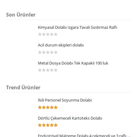
0
5 üzerinden
Son Ürünler
Kimyasal Dolabı Izgara Tavalı Sızdırmaz Raflı
0
5 üzerinden
Acil durum ekipleri dolabı
0
5 üzerinden
Metal Dosya Dolabı Tek Kapaklı 100 luk
0
5 üzerinden
Trend Ürünler
İkili Personel Soyunma Dolabı
5.00
5 üzerinden
Dörtlü Çekemeceli Kartoteks Dolabı
5.00
5 üzerinden
Endüstriyel Malzeme Dolabı 4 çekmeceli ve 3 raflı panolu