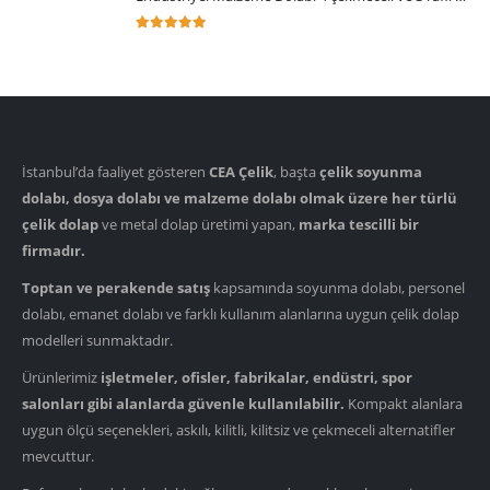
5.00
5 üzerinden
İstanbul’da faaliyet gösteren
CEA Çelik
, başta
çelik soyunma
dolabı, dosya dolabı ve malzeme dolabı olmak üzere her türlü
çelik dolap
ve metal dolap üretimi yapan,
marka tescilli bir
firmadır.
Toptan ve perakende satış
kapsamında soyunma dolabı, personel
dolabı, emanet dolabı ve farklı kullanım alanlarına uygun çelik dolap
modelleri sunmaktadır.
Ürünlerimiz
işletmeler, ofisler, fabrikalar, endüstri, spor
salonları gibi alanlarda güvenle kullanılabilir.
Kompakt alanlara
uygun ölçü seçenekleri, askılı, kilitli, kilitsiz ve çekmeceli alternatifler
mevcuttur.