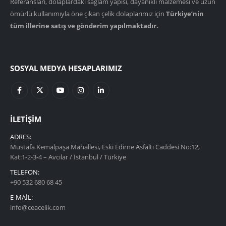
Referansları, dolaplardaki sağlam yapısı, dayanıklı malzemesi ve uzun
ömürlü kullanımıyla öne çıkan çelik dolaplarımız için
Türkiye’nin
tüm illerine satış ve gönderim yapılmaktadır.
SOSYAL MEDYA HESAPLARIMIZ
İLETIŞIM
ADRES:
Mustafa Kemalpaşa Mahallesi, Eski Edirne Asfaltı Caddesi No:12,
Kat:1-2-3-4 – Avcılar / İstanbul / Türkiye
TELEFON:
+90 532 680 68 45
E-MAIL:
info@ceacelik.com