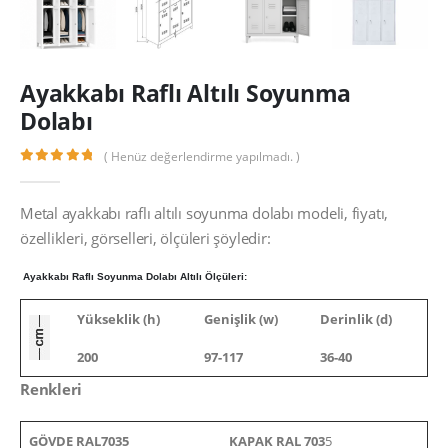
Ayakkabı Raflı Altılı Soyunma
Dolabı
( Henüz değerlendirme yapılmadı. )
0
out of 5
Metal ayakkabı raflı altılı soyunma dolabı modeli, fiyatı,
özellikleri, görselleri, ölçüleri şöyledir:
Ayakkabı Raflı Soyunma Dolabı Altılı Ölçüleri:
Yükseklik (h)
Genişlik (w)
Derinlik (d)
200
97-117
36-40
Renkleri
GÖVDE RAL7035
KAPAK RAL 703
5