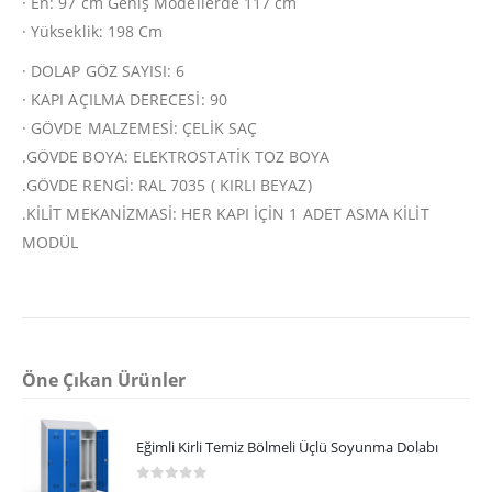
· En: 97 cm Geniş Modellerde 117 cm
· Yükseklik: 198 Cm
· DOLAP GÖZ SAYISI: 6
· KAPI AÇILMA DERECESİ: 90
· GÖVDE MALZEMESİ: ÇELİK SAÇ
.GÖVDE BOYA: ELEKTROSTATİK TOZ BOYA
.GÖVDE RENGİ: RAL 7035 ( KIRLI BEYAZ)
.KİLİT MEKANİZMASİ: HER KAPI İÇİN 1 ADET ASMA KİLİT
MODÜL
Öne Çıkan Ürünler
Eğimli Kirli Temiz Bölmeli Üçlü Soyunma Dolabı
0
5 üzerinden