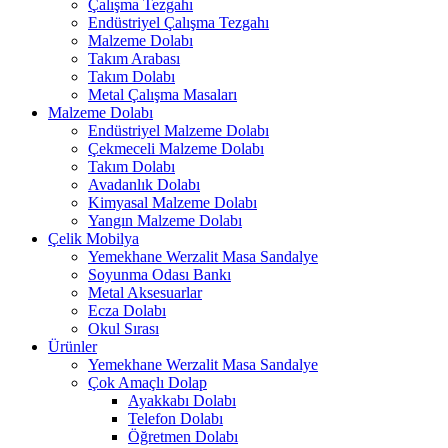
Çalışma Tezgahı
Endüstriyel Çalışma Tezgahı
Malzeme Dolabı
Takım Arabası
Takım Dolabı
Metal Çalışma Masaları
Malzeme Dolabı
Endüstriyel Malzeme Dolabı
Çekmeceli Malzeme Dolabı
Takım Dolabı
Avadanlık Dolabı
Kimyasal Malzeme Dolabı
Yangın Malzeme Dolabı
Çelik Mobilya
Yemekhane Werzalit Masa Sandalye
Soyunma Odası Bankı
Metal Aksesuarlar
Ecza Dolabı
Okul Sırası
Ürünler
Yemekhane Werzalit Masa Sandalye
Çok Amaçlı Dolap
Ayakkabı Dolabı
Telefon Dolabı
Öğretmen Dolabı