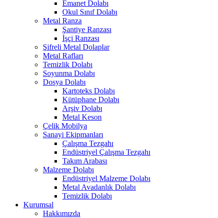
Emanet Dolabı
Okul Sınıf Dolabı
Metal Ranza
Şantiye Ranzası
İşçi Ranzası
Şifreli Metal Dolaplar
Metal Rafları
Temizlik Dolabı
Soyunma Dolabı
Dosya Dolabı
Kartoteks Dolabı
Kütüphane Dolabı
Arşiv Dolabı
Metal Keson
Çelik Mobilya
Sanayi Ekipmanları
Çalışma Tezgahı
Endüstriyel Çalışma Tezgahı
Takım Arabası
Malzeme Dolabı
Endüstriyel Malzeme Dolabı
Metal Avadanlık Dolabı
Temizlik Dolabı
Kurumsal
Hakkımızda