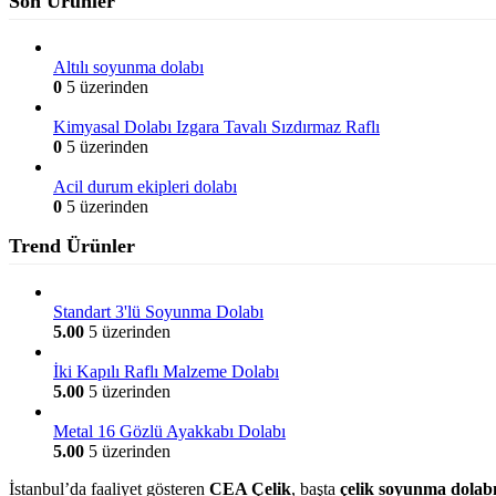
Son Ürünler
Altılı soyunma dolabı
0
5 üzerinden
Kimyasal Dolabı Izgara Tavalı Sızdırmaz Raflı
0
5 üzerinden
Acil durum ekipleri dolabı
0
5 üzerinden
Trend Ürünler
Standart 3'lü Soyunma Dolabı
5.00
5 üzerinden
İki Kapılı Raflı Malzeme Dolabı
5.00
5 üzerinden
Metal 16 Gözlü Ayakkabı Dolabı
5.00
5 üzerinden
İstanbul’da faaliyet gösteren
CEA Çelik
, başta
çelik soyunma dolabı