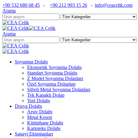
+90 532 680 68 45
-
+90 212 993 15 26
-
info@ceacelik.com
Arama
Arama
Soyunma Dolabı
Ekonomik Soyunma Dolabı
Standart Soyunma Dolabı
Z Model Soyunma Dolapları
Özel Soyunma Dolapları
Şifreli Metal Soyunma Dolapları
Tek Kapaklı Dolap
Yurt Dolabı
Dosya Dolabı
Arşiv Dolabı
Metal Keson
Kütüphane Dolabı
Kartoteks Dolabı
Sanayi Ekipmanları