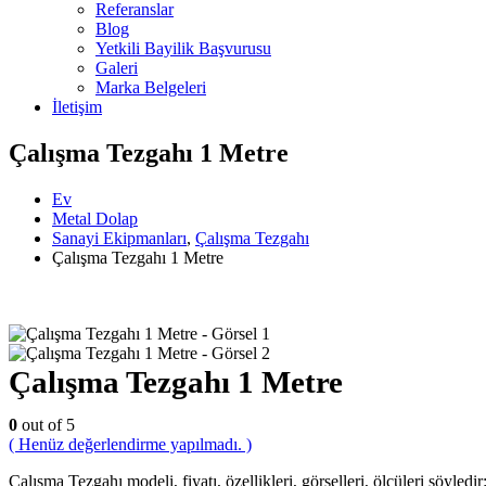
Referanslar
Blog
Yetkili Bayilik Başvurusu
Galeri
Marka Belgeleri
İletişim
Çalışma Tezgahı 1 Metre
Ev
Metal Dolap
Sanayi Ekipmanları
,
Çalışma Tezgahı
Çalışma Tezgahı 1 Metre
Çalışma Tezgahı 1 Metre
0
out of 5
( Henüz değerlendirme yapılmadı. )
Çalışma Tezgahı modeli, fiyatı, özellikleri, görselleri, ölçüleri şöyledir