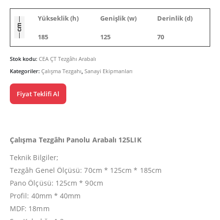
Yükseklik (h)
Genişlik (w)
Derinlik (d)
185
125
70
Stok kodu:
CEA ÇT Tezgâhı Arabalı
Kategoriler:
Çalışma Tezgahı
,
Sanayi Ekipmanları
Fiyat Teklifi Al
Çalışma Tezgâhı Panolu Arabalı 125LIK
Teknik Bilgiler;
Tezgâh Genel Ölçüsü: 70cm * 125cm * 185cm
Pano Ölçüsü: 125cm * 90cm
Profil: 40mm * 40mm
MDF: 18mm