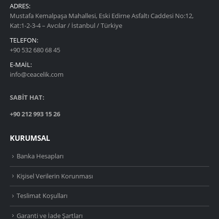
ADRES:
Mustafa Kemalpaşa Mahallesi, Eski Edirne Asfaltı Caddesi No:12,
Kat:1-2-3-4 – Avcılar / İstanbul / Türkiye
TELEFON:
+90 532 680 68 45
E-MAIL:
info@ceacelik.com
SABİT HAT:
+90 212 993 15 26
KURUMSAL
Banka Hesapları
Kişisel Verilerin Korunması
Teslimat Koşulları
Garanti ve İade Şartları