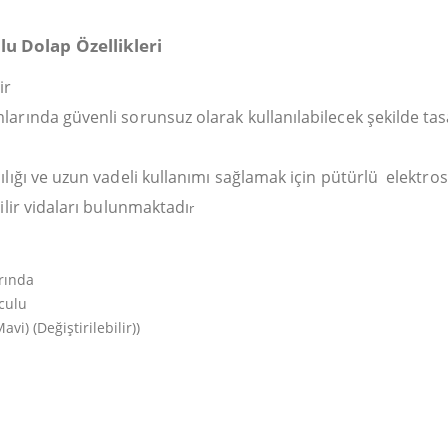
ulu Dolap Ö
zellikleri
ir
arında güvenli sorunsuz olarak kullanılabilecek şekilde tas
lığı ve uzun vadeli kullanımı sağlamak için pütürlü elektros
ilir vidaları bulunmaktadı
r
rında
culu
i) (Değiştirilebilir))