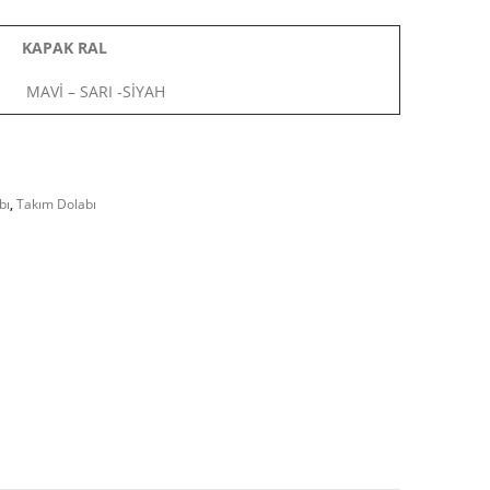
KAPAK RAL
MAVİ – SARI -SİYAH
bı
,
Takım Dolabı