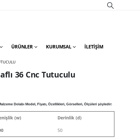
ÜRÜNLER
KURUMSAL
İLETIŞIM
TUTUCULU
aflı 36 Cnc Tutuculu
zeme Dolabı Model, Fiyatı, Özellikleri, Görselleri, Ölçüleri şöyledir:
enişlik (w)
Derinlik (d)
00
50