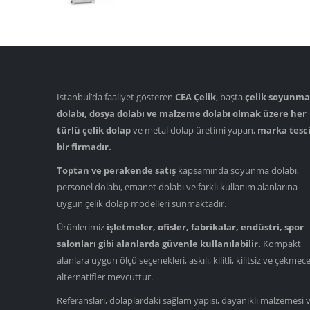
İstanbul’da faaliyet gösteren
CEA Çelik
, başta
çelik soyunma
dolabı, dosya dolabı ve malzeme dolabı olmak üzere her
türlü çelik dolap
ve metal dolap üretimi yapan,
marka tesci
bir firmadır.
Toptan ve perakende satış
kapsamında soyunma dolabı,
personel dolabı, emanet dolabı ve farklı kullanım alanlarına
uygun çelik dolap modelleri sunmaktadır.
Ürünlerimiz
işletmeler, ofisler, fabrikalar, endüstri, spor
salonları gibi alanlarda güvenle kullanılabilir.
Kompakt
alanlara uygun ölçü seçenekleri, askılı, kilitli, kilitsiz ve çekmece
alternatifler mevcuttur.
Referansları, dolaplardaki sağlam yapısı, dayanıklı malzemesi 