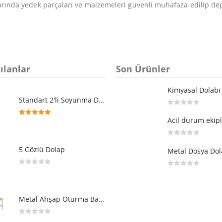
larında yedek parçaları ve malzemeleri güvenli muhafaza edilip d
ılanlar
Son Ürünler
Standart 2'li Soyunma Dolabı
0
5 üzerinden
Acil durum ekipl
5.00
5 üzerinden
0
5 üzerinden
5 Gözlü Dolap
0
5 üzerinden
0
5 üzerinden
Metal Ahşap Oturma Bankı 100'luk
0
5 üzerinden