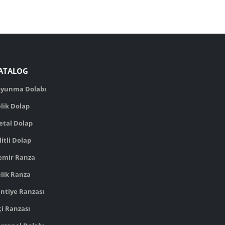
ATALOG
oyunma Dolabı
lik Dolap
etal Dolap
litli Dolap
emir Ranza
lik Ranza
ntiye Ranzası
çi Ranzası