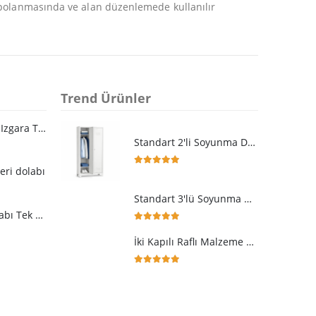
epolanmasında ve alan düzenlemede kullanılır
Trend Ürünler
Kimyasal Dolabı Izgara Tavalı Sızdırmaz Raflı
Standart 2'li Soyunma Dolabı
eri dolabı
5.00
5 üzerinden
Standart 3'lü Soyunma Dolabı
Metal Dosya Dolabı Tek Kapaklı 100 luk
5.00
5 üzerinden
İki Kapılı Raflı Malzeme Dolabı
5.00
5 üzerinden