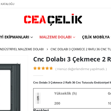
 KATALOĞU
YI EKIPMANLARI
MALZEME DOLABI
ÇELIK MOBILYA
NDÜSTRIYEL MALZEME DOLABI
CNC DOLABI 3 ÇEKMECE 2 RAFLI 36 CNC 
Cnc Dolabı 3 Çekmece 2 R
( Henüz değerlendirme yapılmadı. )
0
out of 5
Cnc Dolabı 3 Çekmece 2 Raflı 36 Cnc Tutuculu Endüstriyel Mal
Yükseklik (h)
G
200
1
Renkleri