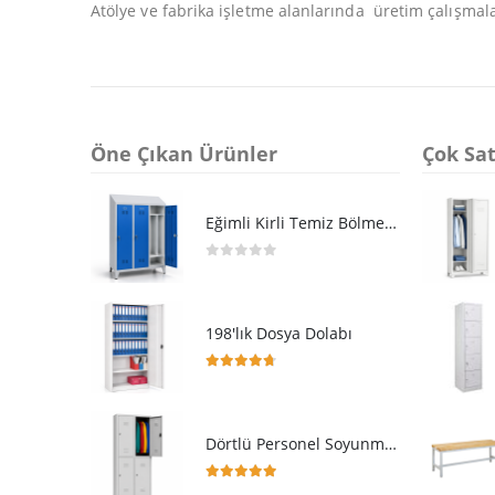
Atölye ve fabrika işletme alanlarında üretim çalışma
Öne Çıkan Ürünler
Çok Sat
Eğimli Kirli Temiz Bölmeli Üçlü Soyunma Dolabı
0
5 üzerinden
198'lık Dosya Dolabı
4.64
5 üzerinden
Dörtlü Personel Soyunma Dolabı
5.00
5 üzerinden