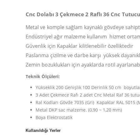
Cnc Dolabı 3 Çekmece 2 Raflı 36 Cnc Tutuc
Metal ve komple sağlam kaynaklı gövdeye sahipt
Endüstriyel ağır malzeme kullanım hizmet ortaml
Güvenlik için Kapaklar kilitlenebilir özelliktedir
Paslanma çizilme ve darbe karşı yüksek dayanıklı
Zemin bozuklukları için ayaklarda rotil ayarlanab
Teknik Ölçüleri:
Yükseklik 200 Genişlik 100 Derinlik 50 cm boyutla
3 Adet Çekmece Rafı 2 adet Cnc Metal Raf 36 tutu
Ral Kodları Gövde 7035 (Gri) Kapaklar RAL 5015 (Mav
Metal DKP sac malzeme. (0,90 ~ 1,20 mm)
Boya Elektrostatik
Kullanıldığı Yerler