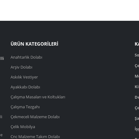
ÜRÜN KATEGORİLERİ
K
S
Anahtarlık Dolabı
lli
Çe
Arşiv Dolabı
M
Askılık Vestiyer
Ki
Ayakkabı Dolabı
Çalışma Masaları ve Koltukları
D
Çalışma Tezgahı
Çe
li
Çekmeceli Malzeme Dolabı
Şa
Çelik Mobilya
İş
ve
Cnc Malzeme Takım Dolabı