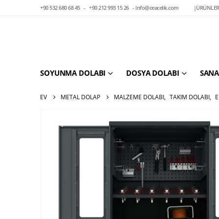
+90 532 680 68 45
-
+90 212 993 15 26
-
info@ceacelik.com
|
ÜRÜNLER
SOYUNMA DOLABI
DOSYA DOLABI
SANA
EV
METAL DOLAP
MALZEME DOLABI
,
TAKIM DOLABI
,
E