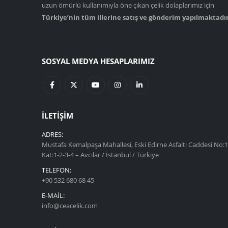
uzun ömürlü kullanımıyla öne çıkan çelik dolaplarımız için
Türkiye’nin tüm illerine satış ve gönderim yapılmaktadır
SOSYAL MEDYA HESAPLARIMIZ
İLETIŞIM
ADRES:
Mustafa Kemalpaşa Mahallesi, Eski Edirne Asfaltı Caddesi No:1
Kat:1-2-3-4 – Avcılar / İstanbul / Türkiye
TELEFON:
+90 532 680 68 45
E-MAIL:
info@ceacelik.com