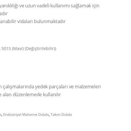
nıklılığı ve uzun vadeli kullanımı sağlamak için
adır
lanabilir vidaları bulunmaktadır
015 (Mavi) (Değiştirilebilir))
im çalışmalarında yedek parçaları ve malzemeleri
 alan düzenlemede kullanılır
ı
,
Endüstriyel Malzeme Dolabı
,
Takım Dolabı