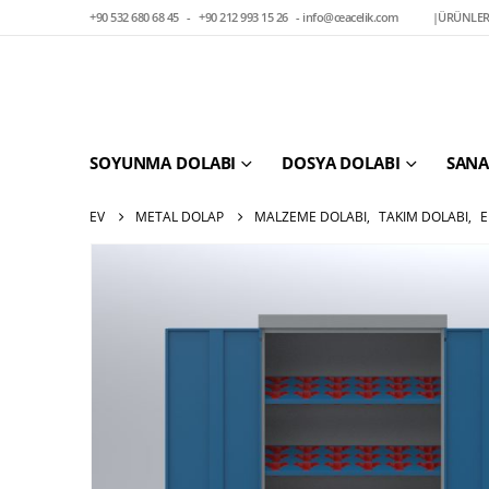
+90 532 680 68 45
-
+90 212 993 15 26
-
info@ceacelik.com
|
ÜRÜNLER
SOYUNMA DOLABI
DOSYA DOLABI
SANA
EV
METAL DOLAP
MALZEME DOLABI
,
TAKIM DOLABI
,
E