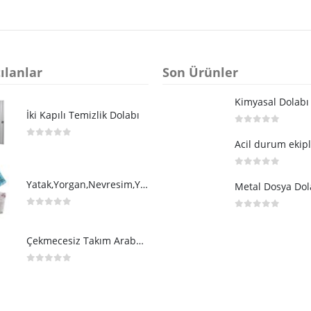
ılanlar
Son Ürünler
İki Kapılı Temizlik Dolabı
0
5 üzerinden
Acil durum ekipl
0
5 üzerinden
0
5 üzerinden
Yatak,Yorgan,Nevresim,Yastık
0
5 üzerinden
0
5 üzerinden
Çekmecesiz Takım Arabası
0
5 üzerinden