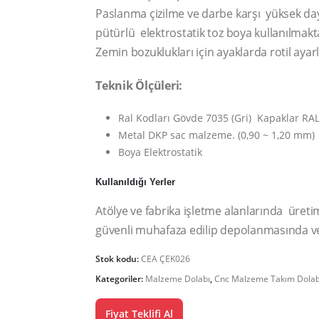
Paslanma çizilme ve darbe karşı yüksek daya
pütürlü elektrostatik toz boya kullanılmakt
Zemin bozuklukları için ayaklarda rotil ayar
Teknik Ölçüleri:
Ral Kodları Gövde 7035 (Gri) Kapaklar RAL 5
Metal DKP sac malzeme. (0,90 ~ 1,20 mm)
Boya Elektrostatik
Kullanıldığı Yerler
Atölye ve fabrika işletme alanlarında üret
güvenli muhafaza edilip depolanmasında ve
Stok kodu:
CEA ÇEK026
Kategoriler:
Malzeme Dolabı
,
Cnc Malzeme Takım Dolab
Fiyat Teklifi Al