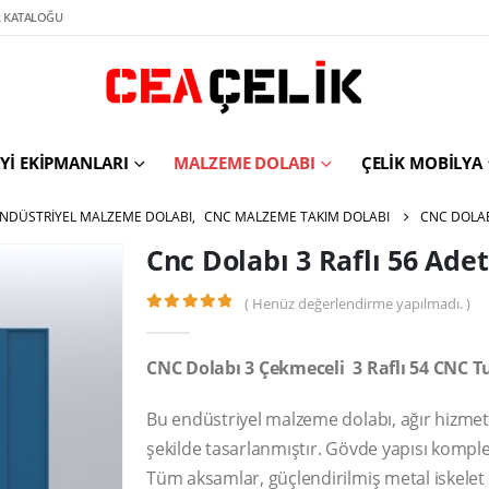
 KATALOĞU
YI EKIPMANLARI
MALZEME DOLABI
ÇELIK MOBILYA
NDÜSTRIYEL MALZEME DOLABI
,
CNC MALZEME TAKIM DOLABI
CNC DOLAB
Cnc Dolabı 3 Raflı 56 Ade
( Henüz değerlendirme yapılmadı. )
0
out of 5
CNC Dolabı 3 Çekmeceli 3 Raflı 54 CNC T
Bu endüstriyel malzeme dolabı, ağır hizmet
şekilde tasarlanmıştır. Gövde yapısı komple
Tüm aksamlar, güçlendirilmiş metal iskelet üz