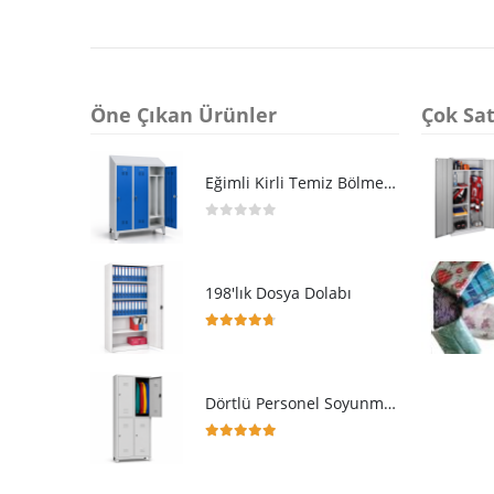
Öne Çıkan Ürünler
Çok Sat
Eğimli Kirli Temiz Bölmeli Üçlü Soyunma Dolabı
0
5 üzerinden
198'lık Dosya Dolabı
4.64
5 üzerinden
Dörtlü Personel Soyunma Dolabı
5.00
5 üzerinden