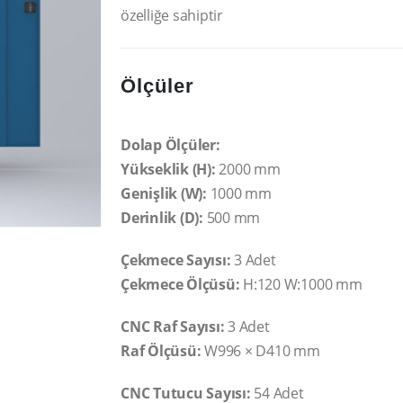
özelliğe sahiptir
Ölçüler
Dolap Ölçüler:
Yükseklik (H):
2000 mm
Genişlik (W):
1000 mm
Derinlik (D):
500 mm
Çekmece Sayısı:
3 Adet
Çekmece Ölçüsü:
H:120 W:1000 mm
CNC Raf Sayısı:
3 Adet
Raf Ölçüsü:
W996 × D410 mm
CNC Tutucu Sayısı:
54 Adet