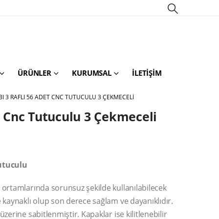
ÜRÜNLER
KURUMSAL
İLETIŞIM
I 3 RAFLI 56 ADET CNC TUTUCULU 3 ÇEKMECELI
t Cnc Tutuculu 3 Çekmeceli
utuculu
 ortamlarında sorunsuz şekilde kullanılabilecek
 kaynaklı olup son derece sağlam ve dayanıklıdır.
erine sabitlenmiştir. Kapaklar ise kilitlenebilir