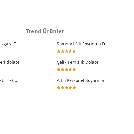
Trend Ürünler
Kimyasal Dolabı Izgara Tavalı Sızdırmaz Raflı
Standart 6'lı Soyunma Dolabı
5.00
5 üzerinden
eri dolabı
Çelik Temizlik Dolabı
5.00
5 üzerinden
Metal Dosya Dolabı Tek Kapaklı 100 luk
Altılı Personel Soyunma Dolabı
5.00
5 üzerinden