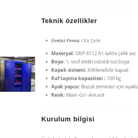
Teknik özellikler
Üretici Firma:
CEA Çelik
Materyal:
DKP 6112 A1 kalite çelik sa
Boya:
1. sınıf elektrostatik toz boya
Kapak sistemi:
Kilitlenebilir kapak
Raf taşıma kapasitesi :
100 kg
Ayak yapısı:
Bozuk zeminler için ayakla
Renk:
Mavi -Gri -Anrasit
Kurulum bilgisi