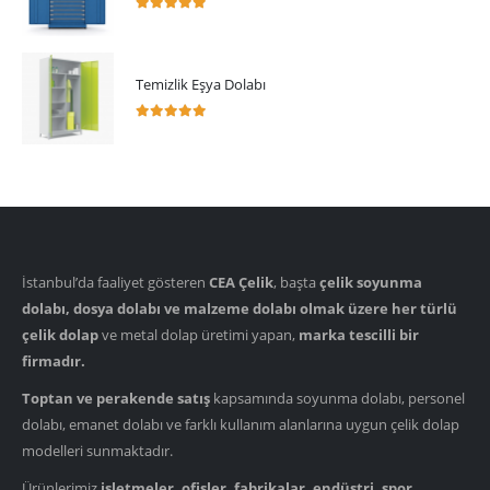
5.00
5 üzerinden
Temizlik Eşya Dolabı
5.00
5 üzerinden
İstanbul’da faaliyet gösteren
CEA Çelik
, başta
çelik soyunma
dolabı, dosya dolabı ve malzeme dolabı olmak üzere her türlü
çelik dolap
ve metal dolap üretimi yapan,
marka tescilli bir
firmadır.
Toptan ve perakende satış
kapsamında soyunma dolabı, personel
dolabı, emanet dolabı ve farklı kullanım alanlarına uygun çelik dolap
modelleri sunmaktadır.
Ürünlerimiz
işletmeler, ofisler, fabrikalar, endüstri, spor