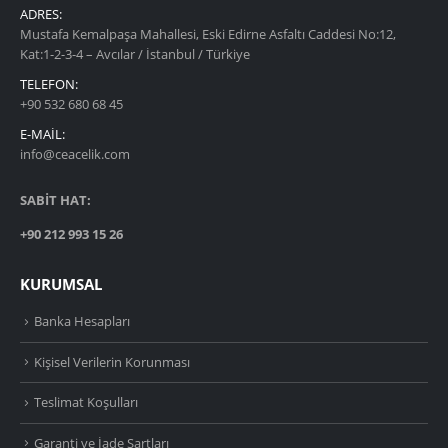
ADRES:
Mustafa Kemalpaşa Mahallesi, Eski Edirne Asfaltı Caddesi No:12,
Kat:1-2-3-4 – Avcılar / İstanbul / Türkiye
TELEFON:
+90 532 680 68 45
E-MAIL:
info@ceacelik.com
SABİT HAT:
+90 212 993 15 26
KURUMSAL
Banka Hesapları
Kişisel Verilerin Korunması
Teslimat Koşulları
Garanti ve İade Şartları