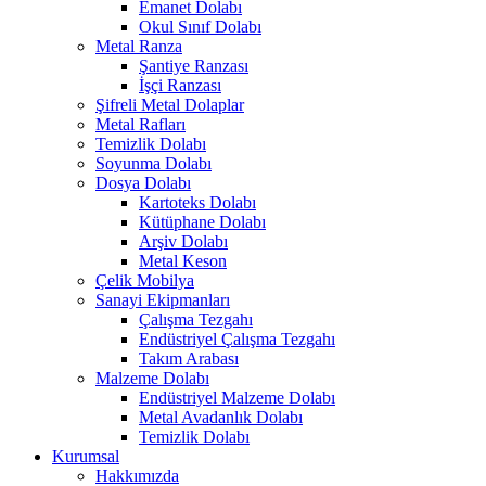
Emanet Dolabı
Okul Sınıf Dolabı
Metal Ranza
Şantiye Ranzası
İşçi Ranzası
Şifreli Metal Dolaplar
Metal Rafları
Temizlik Dolabı
Soyunma Dolabı
Dosya Dolabı
Kartoteks Dolabı
Kütüphane Dolabı
Arşiv Dolabı
Metal Keson
Çelik Mobilya
Sanayi Ekipmanları
Çalışma Tezgahı
Endüstriyel Çalışma Tezgahı
Takım Arabası
Malzeme Dolabı
Endüstriyel Malzeme Dolabı
Metal Avadanlık Dolabı
Temizlik Dolabı
Kurumsal
Hakkımızda