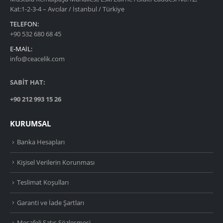
Kat:1-2-3-4 – Avcılar / İstanbul / Türkiye
TELEFON:
+90 532 680 68 45
E-MAIL:
info@ceacelik.com
SABİT HAT:
+90 212 993 15 26
KURUMSAL
Banka Hesapları
Kişisel Verilerin Korunması
Teslimat Koşulları
Garanti ve İade Şartları
Mesafeli Satış Sözleşmesi