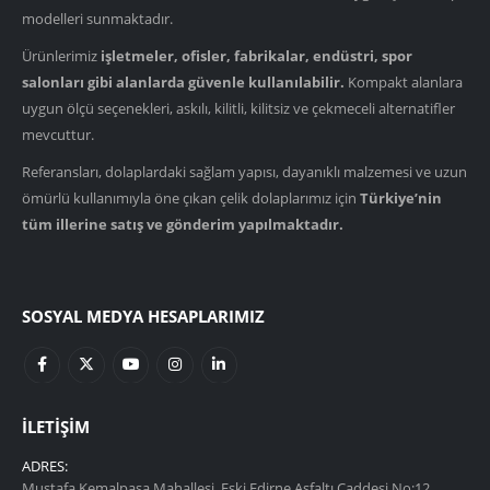
modelleri sunmaktadır.
Ürünlerimiz
işletmeler, ofisler, fabrikalar, endüstri, spor
salonları gibi alanlarda güvenle kullanılabilir.
Kompakt alanlara
uygun ölçü seçenekleri, askılı, kilitli, kilitsiz ve çekmeceli alternatifler
mevcuttur.
Referansları, dolaplardaki sağlam yapısı, dayanıklı malzemesi ve uzun
ömürlü kullanımıyla öne çıkan çelik dolaplarımız için
Türkiye’nin
tüm illerine satış ve gönderim yapılmaktadır.
SOSYAL MEDYA HESAPLARIMIZ
İLETIŞIM
ADRES:
Mustafa Kemalpaşa Mahallesi, Eski Edirne Asfaltı Caddesi No:12,