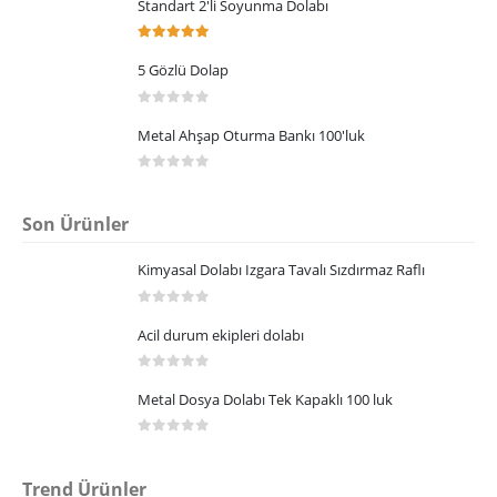
Standart 2'li Soyunma Dolabı
5.00
5 üzerinden
5 Gözlü Dolap
0
5 üzerinden
Metal Ahşap Oturma Bankı 100'luk
0
5 üzerinden
Son Ürünler
Kimyasal Dolabı Izgara Tavalı Sızdırmaz Raflı
0
5 üzerinden
Acil durum ekipleri dolabı
0
5 üzerinden
Metal Dosya Dolabı Tek Kapaklı 100 luk
0
5 üzerinden
Trend Ürünler