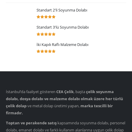
Standart 2'li Soyunma Dolabı
5.00
5 üzerinden
Standart 3'lü Soyunma Dolabı
5.00
5 üzerinden
İki Kapılı Raflı Malzeme Dolabı
5.00
5 üzerinden
İstanbul’da faaliyet gösteren
CEA Çelik
, başta
çelik soyunma
dolabı, dosya dolabı ve malzeme dolabı olmak üzere her türlü
çelik dolap
ve metal dolap üretimi yapan,
marka tescilli bir
firmadır.
Toptan ve perakende satış
kapsamında soyunma dolabı, personel
dolabı, emanet dolabı ve farklı kullanım alanlarına uygun çelik dolap