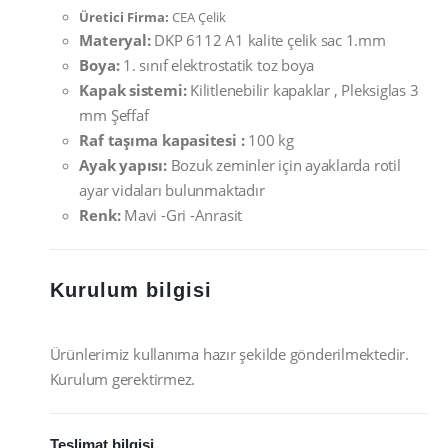
Üretici Firma:
CEA Çelik
Materyal:
DKP 6112 A1 kalite çelik sac 1.mm
Boya:
1. sınıf elektrostatik toz boya
Kapak sistemi:
Kilitlenebilir kapaklar , Pleksiglas 3
mm Şeffaf
Raf taşıma kapasitesi :
100 kg
Ayak yapısı:
Bozuk zeminler için ayaklarda rotil
ayar vidaları bulunmaktadır
Renk:
Mavi -Gri -Anrasit
Kurulum bilgisi
Ürünlerimiz kullanıma hazır şekilde gönderilmektedir.
Kurulum gerektirmez.
Teslimat bilgisi