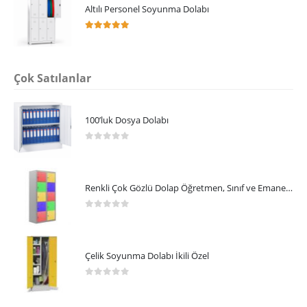
Altılı Personel Soyunma Dolabı
5.00
5 üzerinden
Çok Satılanlar
100’luk Dosya Dolabı
0
5 üzerinden
Renkli Çok Gözlü Dolap Öğretmen, Sınıf ve Emanet Dolabı,
0
5 üzerinden
Çelik Soyunma Dolabı İkili Özel
0
5 üzerinden