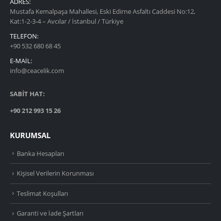
ADRES:
Mustafa Kemalpaşa Mahallesi, Eski Edirne Asfaltı Caddesi No:12,
Kat:1-2-3-4 – Avcılar / İstanbul / Türkiye
TELEFON:
+90 532 680 68 45
E-MAIL:
info@ceacelik.com
SABİT HAT:
+90 212 993 15 26
KURUMSAL
Banka Hesapları
Kişisel Verilerin Korunması
Teslimat Koşulları
Garanti ve İade Şartları