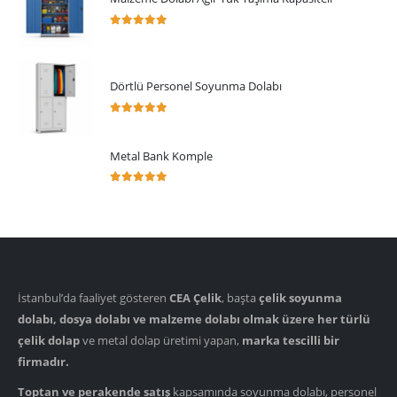
5.00
5 üzerinden
Dörtlü Personel Soyunma Dolabı
5.00
5 üzerinden
Metal Bank Komple
5.00
5 üzerinden
İstanbul’da faaliyet gösteren
CEA Çelik
, başta
çelik soyunma
dolabı, dosya dolabı ve malzeme dolabı olmak üzere her türlü
çelik dolap
ve metal dolap üretimi yapan,
marka tescilli bir
firmadır.
Toptan ve perakende satış
kapsamında soyunma dolabı, personel