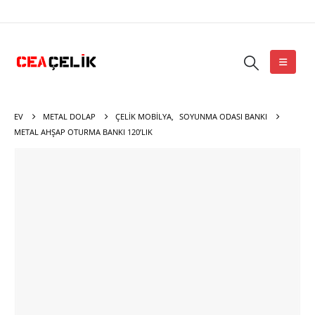
EV
METAL DOLAP
ÇELIK MOBILYA
,
SOYUNMA ODASI BANKI
METAL AHŞAP OTURMA BANKI 120’LIK