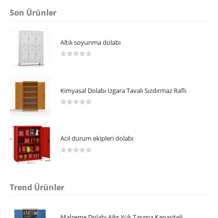
Son Ürünler
Altılı soyunma dolabı
0
5 üzerinden
Kimyasal Dolabı Izgara Tavalı Sızdırmaz Raflı
0
5 üzerinden
Acil durum ekipleri dolabı
0
5 üzerinden
Trend Ürünler
Malzeme Dolabı Ağır Yük Taşıma Kapasiteli