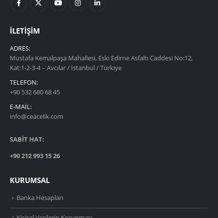
İLETIŞIM
ADRES:
Mustafa Kemalpaşa Mahallesi, Eski Edirne Asfaltı Caddesi No:12,
Kat:1-2-3-4 – Avcılar / İstanbul / Türkiye
TELEFON:
+90 532 680 68 45
E-MAIL:
info@ceacelik.com
SABİT HAT:
+90 212 993 15 26
KURUMSAL
Banka Hesapları
Kişisel Verilerin Korunması