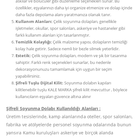
askılar ve bölücüler gibi düzenleme seçenekleri sunar. Bu
özellikler, eşyalarınızı daha iyi organize etmenize ve dolap içinde
daha fazla depolama alanı yaratmanıza olanak tanır.
Kullanım Alanları:
Çelik soyunma dolapları, genellikle
işletmeler, okullar, spor salonları, askeriye ve hastaneler gibi
farklı kullanım alanları için tasarlanmıştır.
Temizlik Kolaylığı:
Çelik malzeme yapısı, dolapların temizliği
kolay hale getirir. Sadece nemli bir bezle silmek yeterlidir.
Estetik:
Çelik soyunma dolapları, modern ve şık bir tasarıma
sahiptir. Farklı renk seçenekleri sunarlar, bu nedenle
dekorasyonunuzu tamamlamak için uygun bir seçim
yapabilirsiniz.
Şifreli Tuşlu Dijital Kilit:
Soyunma dolabın kapıları
kilitlenebilir tuşlu KALE MARKA şifreli kilit mevcuttur , böylece
kullanıcıların eşyaları güvence altına alınır
Şifreli Soyunma Dolabı Kullanıldığı Alanları :
Üretim tesislerinde, kamp alanlarında oteller, spor salonları,
fabrika ve atölyelerde personel soyunma odalarında bunun
yansıra Kamu kuruluşları askeriye ve birçok alanda