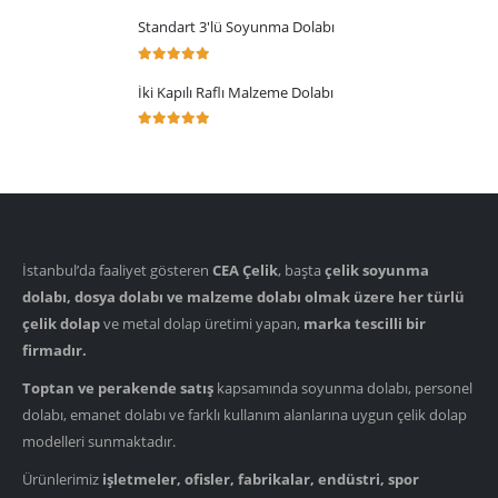
Standart 3'lü Soyunma Dolabı
5.00
5 üzerinden
İki Kapılı Raflı Malzeme Dolabı
5.00
5 üzerinden
İstanbul’da faaliyet gösteren
CEA Çelik
, başta
çelik soyunma
dolabı, dosya dolabı ve malzeme dolabı olmak üzere her türlü
çelik dolap
ve metal dolap üretimi yapan,
marka tescilli bir
firmadır.
Toptan ve perakende satış
kapsamında soyunma dolabı, personel
dolabı, emanet dolabı ve farklı kullanım alanlarına uygun çelik dolap
modelleri sunmaktadır.
Ürünlerimiz
işletmeler, ofisler, fabrikalar, endüstri, spor