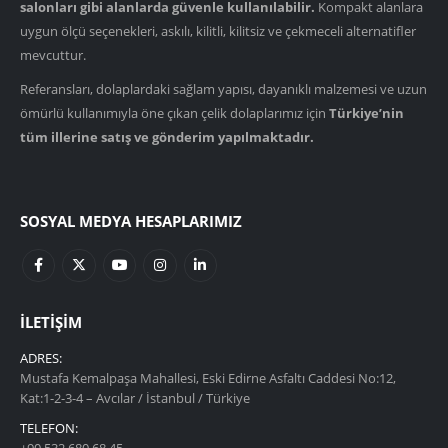
salonları gibi alanlarda güvenle kullanılabilir.
Kompakt alanlara
uygun ölçü seçenekleri, askılı, kilitli, kilitsiz ve çekmeceli alternatifler
mevcuttur.
Referansları, dolaplardaki sağlam yapısı, dayanıklı malzemesi ve uzun
ömürlü kullanımıyla öne çıkan çelik dolaplarımız için
Türkiye’nin
tüm illerine satış ve gönderim yapılmaktadır.
SOSYAL MEDYA HESAPLARIMIZ
İLETIŞIM
ADRES:
Mustafa Kemalpaşa Mahallesi, Eski Edirne Asfaltı Caddesi No:12,
Kat:1-2-3-4 – Avcılar / İstanbul / Türkiye
TELEFON:
+90 532 680 68 45