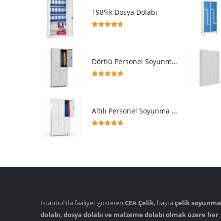
198'lık Dosya Dolabı
4.64
5 üzerinden
Dörtlü Personel Soyunma Dolabı
5.00
5 üzerinden
Altılı Personel Soyunma Dolabı
5.00
5 üzerinden
İstanbul’da faaliyet gösteren
CEA Çelik
, başta
çelik soyunma
dolabı, dosya dolabı ve malzeme dolabı olmak üzere her