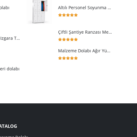
olabı
Altılı Personel Soyunma Dolabı
5.00
5 üzerinden
Çiftli Şantiye Ranzası Merdivenli Korkuluklu
Kimyasal Dolabı Izgara Tavalı Sızdırmaz Raflı
5.00
5 üzerinden
Malzeme Dolabı Ağır Yük Taşıma Kapasiteli
5.00
5 üzerinden
eri dolabı
ATALOG