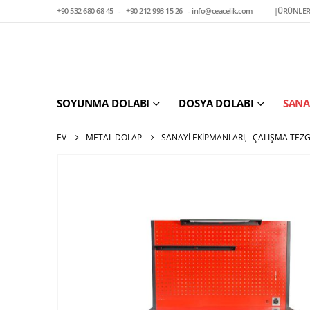
+90 532 680 68 45
-
+90 212 993 15 26
-
info@ceacelik.com
|
ÜRÜNLER
SOYUNMA DOLABI
DOSYA DOLABI
SANA
EV
METAL DOLAP
SANAYI EKIPMANLARI
,
ÇALIŞMA TEZ