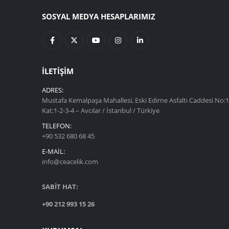
SOSYAL MEDYA HESAPLARIMIZ
İLETIŞIM
ADRES:
Mustafa Kemalpaşa Mahallesi, Eski Edirne Asfaltı Caddesi No:1
Kat:1-2-3-4 – Avcılar / İstanbul / Türkiye
TELEFON:
+90 532 680 68 45
E-MAIL:
info@ceacelik.com
SABİT HAT:
+90 212 993 15 26