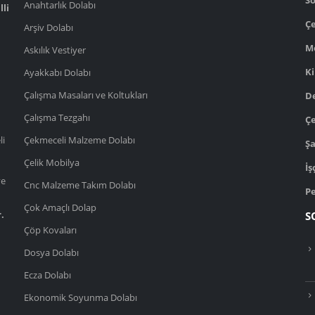
S
Anahtarlık Dolabı
lli
Çe
Arşiv Dolabı
M
Askılık Vestiyer
Ki
Ayakkabı Dolabı
Çalışma Masaları ve Koltukları
D
Çalışma Tezgahı
Çe
li
Çekmeceli Malzeme Dolabı
Şa
Çelik Mobilya
İş
ve
Cnc Malzeme Takım Dolabı
Pe
Çok Amaçlı Dolap
.
S
Çöp Kovaları
Dosya Dolabı
Ecza Dolabı
Ekonomik Soyunma Dolabı