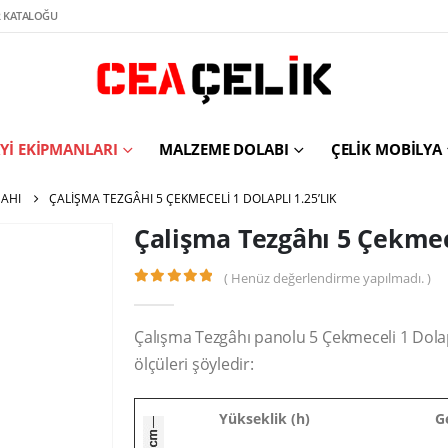
 KATALOĞU
YI EKIPMANLARI
MALZEME DOLABI
ÇELIK MOBILYA
GAHI
ÇALIŞMA TEZGÂHI 5 ÇEKMECELI 1 DOLAPLI 1.25’LIK
Çalişma Tezgâhı 5 Çekmece
( Henüz değerlendirme yapılmadı. )
0
out of 5
Çalışma Tezgâhı panolu 5 Çekmeceli 1 Dolaplı 1
ölçüleri şöyledir:
Yükseklik (h)
G