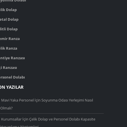
oyunma Dolabı
lik Dolap
etal Dolap
litli Dolap
emir Ranza
lik Ranza
ntiye Ranzası
çi Ranzası
rsonel Dolabı
ON YAZILAR
Mavi Yaka Personel İçin Soyunma Odası Yerleşimi Nasıl
Olmalı?
Kurumsallar İçin Çelik Dolap ve Personel Dolabı Kapasite
Hesaplama Yöntemleri