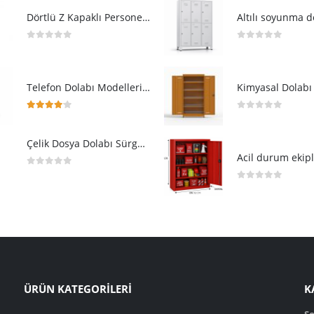
Dörtlü Z Kapaklı Personel Soyunma Dolabı
Altılı soyunma d
0
5 üzerinden
0
5 üzerinden
Telefon Dolabı Modelleri 50 Gözlü Emanet Dolabı
4.00
5 üzerinden
0
5 üzerinden
Çelik Dosya Dolabı Sürgülü Pleksi Kapılı
Acil durum ekipl
0
5 üzerinden
0
5 üzerinden
ÜRÜN KATEGORİLERİ
K