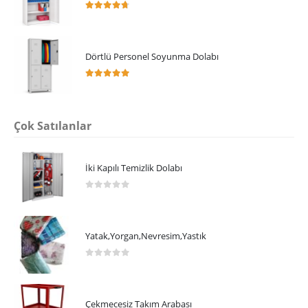
4.64
5 üzerinden
Dörtlü Personel Soyunma Dolabı
5.00
5 üzerinden
Çok Satılanlar
İki Kapılı Temizlik Dolabı
0
5 üzerinden
Yatak,Yorgan,Nevresim,Yastık
0
5 üzerinden
Çekmecesiz Takım Arabası