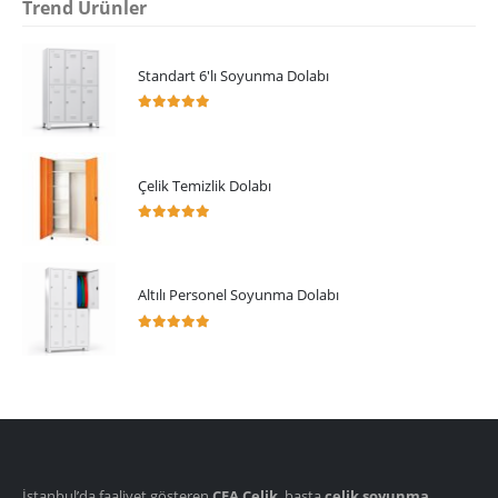
Trend Ürünler
Standart 6'lı Soyunma Dolabı
5.00
5 üzerinden
Çelik Temizlik Dolabı
5.00
5 üzerinden
Altılı Personel Soyunma Dolabı
5.00
5 üzerinden
İstanbul’da faaliyet gösteren
CEA Çelik
, başta
çelik soyunma